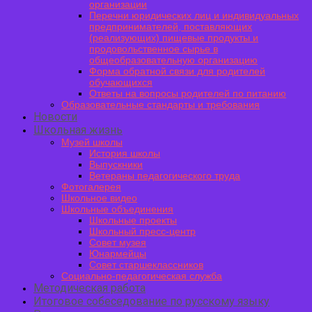
организации
Перечни юридических лиц и индивидуальных
предпринимателей, поставляющих
(реализующих) пищевые продукты и
продовольственное сырье в
общеобразовательную организацию
Форма обратной связи для родителей
обучающихся
Ответы на вопросы родителей по питанию
Образовательные стандарты и требования
Новости
Школьная жизнь
Музей школы
История школы
Выпускники
Ветераны педагогического труда
Фотогалерея
Школьное видео
Школьные объединения
Школьные проекты
Школьный пресс-центр
Совет музея
Юнармейцы
Совет старшеклассников
Социально-педагогическая служба
Методическая работа
Итоговое собеседование по русскому языку