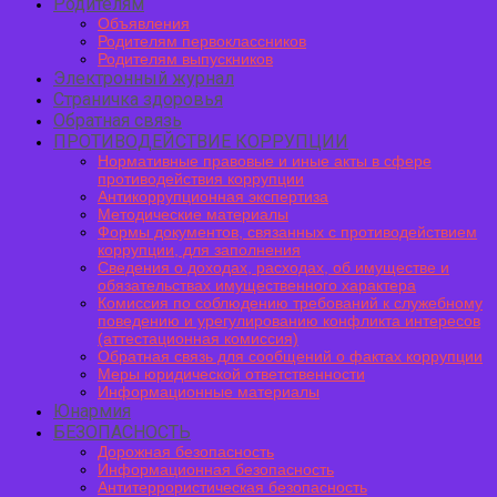
Родителям
Объявления
Родителям первоклассников
Родителям выпускников
Электронный журнал
Страничка здоровья
Обратная связь
ПРОТИВОДЕЙСТВИЕ КОРРУПЦИИ
Нормативные правовые и иные акты в сфере
противодействия коррупции
Антикоррупционная экспертиза
Методические материалы
Формы документов, связанных с противодействием
коррупции, для заполнения
Сведения о доходах, расходах, об имуществе и
обязательствах имущественного характера
Комиссия по соблюдению требований к служебному
поведению и урегулированию конфликта интересов
(аттестационная комиссия)
Обратная связь для сообщений о фактах коррупции
Меры юридической ответственности
Информационные материалы
Юнармия
БЕЗОПАСНОСТЬ
Дорожная безопасность
Информационная безопасность
Антитеррористическая безопасность