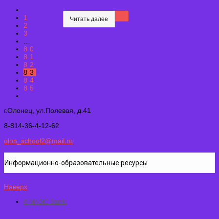
1
Читать далее
2
3
…
80
81
82
83
84
85
г.Олонец, ул.Полевая, д.41
8-814-36-4-12-62
olon_school2@mail.ru
Информационно-образовательные ресурсы
Наверх
© MAGIC Studio