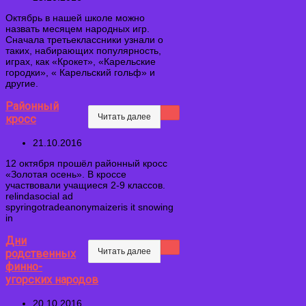
Октябрь в нашей школе можно
назвать месяцем народных игр.
Сначала третьеклассники узнали о
таких, набирающих популярность,
играх, как «Крокет», «Карельские
городки», « Карельский гольф» и
другие.
Районный
Читать далее
кросс
21.10.2016
12 октября прошёл районный кросс
«Золотая осень». В кроссе
участвовали учащиеся 2-9 классов.
relindasocial ad
spyringotradeanonymaizeris it snowing
in
Дни
Читать далее
родственных
финно-
угорских народов
20.10.2016