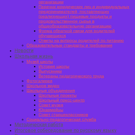
организации
Перечни юридических лиц и индивидуальных
предпринимателей, поставляющих
(реализующих) пищевые продукты и
продовольственное сырье в
общеобразовательную организацию
Форма обратной связи для родителей
обучающихся
Ответы на вопросы родителей по питанию
Образовательные стандарты и требования
Новости
Школьная жизнь
Музей школы
История школы
Выпускники
Ветераны педагогического труда
Фотогалерея
Школьное видео
Школьные объединения
Школьные проекты
Школьный пресс-центр
Совет музея
Юнармейцы
Совет старшеклассников
Социально-педагогическая служба
Методическая работа
Итоговое собеседование по русскому языку