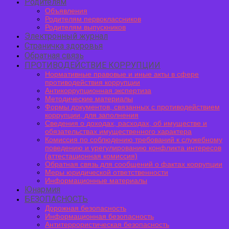
Родителям
Объявления
Родителям первоклассников
Родителям выпускников
Электронный журнал
Страничка здоровья
Обратная связь
ПРОТИВОДЕЙСТВИЕ КОРРУПЦИИ
Нормативные правовые и иные акты в сфере
противодействия коррупции
Антикоррупционная экспертиза
Методические материалы
Формы документов, связанных с противодействием
коррупции, для заполнения
Сведения о доходах, расходах, об имуществе и
обязательствах имущественного характера
Комиссия по соблюдению требований к служебному
поведению и урегулированию конфликта интересов
(аттестационная комиссия)
Обратная связь для сообщений о фактах коррупции
Меры юридической ответственности
Информационные материалы
Юнармия
БЕЗОПАСНОСТЬ
Дорожная безопасность
Информационная безопасность
Антитеррористическая безопасность