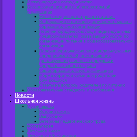
Международное сотрудничество
Организация питания в образовательной
организации
Меню ежедневного горячего питания
Информация о наличии диетического меню в
образовательной организации
Перечни юридических лиц и индивидуальных
предпринимателей, оказывающих услуги по
организации питания в общеобразовательной
организации
Перечни юридических лиц и индивидуальных
предпринимателей, поставляющих
(реализующих) пищевые продукты и
продовольственное сырье в
общеобразовательную организацию
Форма обратной связи для родителей
обучающихся
Ответы на вопросы родителей по питанию
Образовательные стандарты и требования
Новости
Школьная жизнь
Музей школы
История школы
Выпускники
Ветераны педагогического труда
Фотогалерея
Школьное видео
Школьные объединения