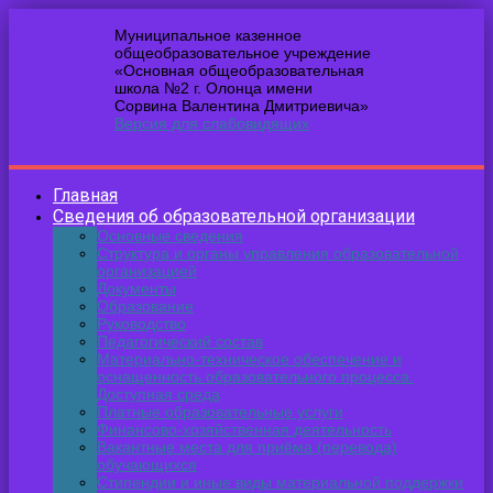
Муниципальное казенное
общеобразовательное учреждение
«Основная общеобразовательная
школа №2 г. Олонца имени
Сорвина Валентина Дмитриевича»
Версия для слабовидящих
Главная
Сведения об образовательной организации
Основные сведения
Структура и органы управления образовательной
организацией
Документы
Образование
Руководство
Педагогический состав
Материально-техническое обеспечение и
оснащенность образовательного процесса.
Доступная среда
Платные образовательные услуги
Финансово-хозяйственная деятельность
Вакантные места для приёма (перевода)
обучающихся
Стипендии и иные виды материальной поддержки