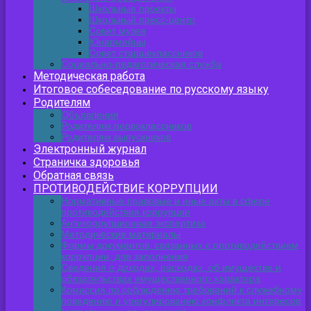
Школьные проекты
Школьный пресс-центр
Совет музея
Юнармейцы
Совет старшеклассников
Социально-педагогическая служба
Методическая работа
Итоговое собеседование по русскому языку
Родителям
Объявления
Родителям первоклассников
Родителям выпускников
Электронный журнал
Страничка здоровья
Обратная связь
ПРОТИВОДЕЙСТВИЕ КОРРУПЦИИ
Нормативные правовые и иные акты в сфере
противодействия коррупции
Антикоррупционная экспертиза
Методические материалы
Формы документов, связанных с противодействием
коррупции, для заполнения
Сведения о доходах, расходах, об имуществе и
обязательствах имущественного характера
Комиссия по соблюдению требований к служебному
поведению и урегулированию конфликта интересов