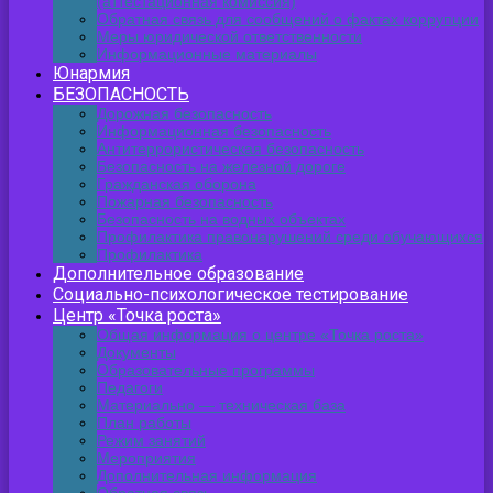
(аттестационная комиссия)
Обратная связь для сообщений о фактах коррупции
Меры юридической ответственности
Информационные материалы
Юнармия
БЕЗОПАСНОСТЬ
Дорожная безопасность
Информационная безопасность
Антитеррористическая безопасность
Безопасность на железной дороге
Гражданская оборона
Пожарная безопасность
Безопасность на водных объектах
Профилактика правонарушений среди обучающихся
Профилактика
Дополнительное образование
Социально-психологическое тестирование
Центр «Точка роста»
Общая информация о центре «Точка роста»
Документы
Образовательные программы
Педагоги
Материально — техническая база
План работы
Режим занятий
Мероприятия
Дополнительная информация