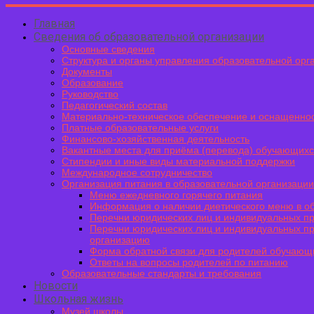
Главная
Сведения об образовательной организации
Основные сведения
Структура и органы управления образовательной орг
Документы
Образование
Руководство
Педагогический состав
Материально-техническое обеспечение и оснащеннос
Платные образовательные услуги
Финансово-хозяйственная деятельность
Вакантные места для приёма (перевода) обучающих
Стипендии и иные виды материальной поддержки
Международное сотрудничество
Организация питания в образовательной организации
Меню ежедневного горячего питания
Информация о наличии диетического меню в о
Перечни юридических лиц и индивидуальных пр
Перечни юридических лиц и индивидуальных п
организацию
Форма обратной связи для родителей обучающ
Ответы на вопросы родителей по питанию
Образовательные стандарты и требования
Новости
Школьная жизнь
Музей школы