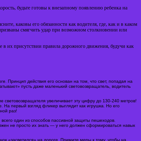
корость, будьте готовы к внезапному появлению ребенка на
ните, каковы его обязанности как водителя, где, как и в каком
е призваны смягчить удар при возможном столкновении или
те в их присутствии правила дорожного движения, будучи как
. Принцип действия его основан на том, что свет, попадая на
ватывают» пусть даже маленький световозвращатель, водитель
ие световозвращателя увеличивает эту цифру до 130-240 метров!
. На первый взгляд фликер выглядит как игрушка. Но его
ной раз!
то всего один из способов пассивной защиты пешеходов.
жен не просто их знать — у него должен сформироваться навык
ок «засветился» на дороге. Примите меры к тому, чтобы на