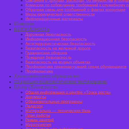
Сведения о доходах, расходах, об имуществе и обяз
Комиссия по соблюдению требований к служебному п
Обратная связь для сообщений о фактах коррупции
Меры юридической ответственности
Информационные материалы
Юнармия
БЕЗОПАСНОСТЬ
Дорожная безопасность
Информационная безопасность
Антитеррористическая безопасность
Безопасность на железной дороге
Гражданская оборона
Пожарная безопасность
Безопасность на водных объектах
Профилактика правонарушений среди обучающихся
Профилактика
Дополнительное образование
Социально-психологическое тестирование
Центр «Точка роста»
Общая информация о центре «Точка роста»
Документы
Образовательные программы
Педагоги
Материально — техническая база
План работы
Режим занятий
Мероприятия