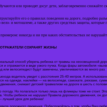
обучаются или проводят досуг дети, заблаговременно снижайте с
руктируйте его о правилах поведения на дороге, подробно разъяс
 о вело- и мотошлеме, а также других средствах защиты, которы
м примером: никогда и ни при каких обстоятельствах не нарушай
ООТРАЖАТЕЛИ СОХРАНЯТ ЖИЗНЬ!
альный способ уберечь ребенка от травмы на неосвещенной дороге
ся и отражается в виде узкого пучка. Когда фары автомобиля «вых
од или велосипедист будут замечены, увеличиваются во много раз.
ехода водитель увидит с расстояния 25-40 метров. А использован
я на одежде, наклейки — на велосипеде, самокате, рюкзаке, сумке
движения, снижает детский травматизм на дороге в шесть с полови
ю погоду. Но полагаться только лишь на фликеры тоже не стоит. Э
а. Чтобы ребенок не нарушал Правила дорожного движения, он дол
– лучший урок для ребенка!
вила дорожного движения. Побеспокойтесь о том, чтобы Ваш ребен