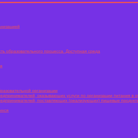
анизацией
ть образовательного процесса. Доступная среда
ся
бразовательной организации
едпринимателей, оказывающих услуги по организации питания в 
редпринимателей, поставляющих (реализующих) пищевые продукт
ихся