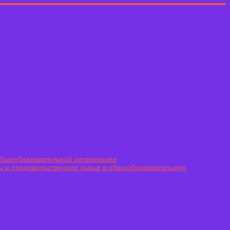
общеобразовательной организации
ы и продовольственное сырье в общеобразовательную