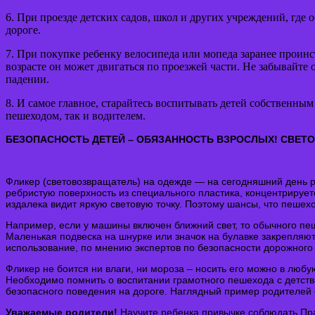
6. При проезде детских садов, школ и других учреждений, где 
дороге.
7. При покупке ребенку велосипеда или мопеда заранее проинст
возрасте он может двигаться по проезжей части. Не забывайте
падении.
8. И самое главное, старайтесь воспитывать детей собственны
пешеходом, так и водителем.
БЕЗОПАСНОСТЬ ДЕТЕЙ – ОБЯЗАННОСТЬ ВЗРОСЛЫХ! СВЕТ
Фликер (световозвращатель) на одежде — на сегодняшний день ре
ребристую поверхность из специального пластика, концентрирует
издалека видит яркую световую точку. Поэтому шансы, что пешех
Например, если у машины включен ближний свет, то обычного пеш
Маленькая подвеска на шнурке или значок на булавке закрепляютс
использование, по мнению экспертов по безопасности дорожного 
Фликер не боится ни влаги, ни мороза – носить его можно в любу
Необходимо помнить о воспитании грамотного пешехода с детств
безопасного поведения на дороге. Наглядный пример родителей 
Уважаемые родители!
Научите ребенка привычке соблюдать Пра