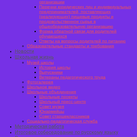
организации
Перечни юридических лиц и индивидуальных
предпринимателей, поставляющих
(реализующих) пищевые продукты и
продовольственное сырье в
общеобразовательную организацию
Форма обратной связи для родителей
обучающихся
Ответы на вопросы родителей по питанию
Образовательные стандарты и требования
Новости
Школьная жизнь
Музей школы
История школы
Выпускники
Ветераны педагогического труда
Фотогалерея
Школьное видео
Школьные объединения
Школьные проекты
Школьный пресс-центр
Совет музея
Юнармейцы
Совет старшеклассников
Социально-педагогическая служба
Методическая работа
Итоговое собеседование по русскому языку