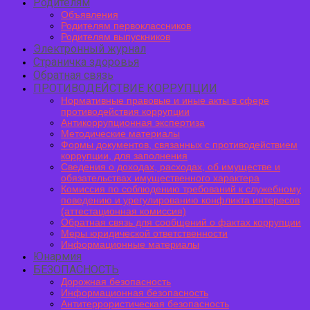
Родителям
Объявления
Родителям первоклассников
Родителям выпускников
Электронный журнал
Страничка здоровья
Обратная связь
ПРОТИВОДЕЙСТВИЕ КОРРУПЦИИ
Нормативные правовые и иные акты в сфере
противодействия коррупции
Антикоррупционная экспертиза
Методические материалы
Формы документов, связанных с противодействием
коррупции, для заполнения
Сведения о доходах, расходах, об имуществе и
обязательствах имущественного характера
Комиссия по соблюдению требований к служебному
поведению и урегулированию конфликта интересов
(аттестационная комиссия)
Обратная связь для сообщений о фактах коррупции
Меры юридической ответственности
Информационные материалы
Юнармия
БЕЗОПАСНОСТЬ
Дорожная безопасность
Информационная безопасность
Антитеррористическая безопасность