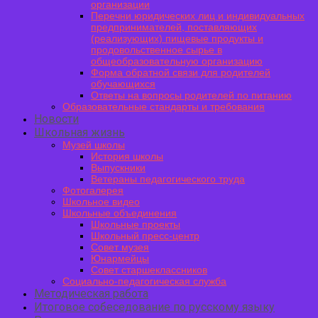
организации
Перечни юридических лиц и индивидуальных
предпринимателей, поставляющих
(реализующих) пищевые продукты и
продовольственное сырье в
общеобразовательную организацию
Форма обратной связи для родителей
обучающихся
Ответы на вопросы родителей по питанию
Образовательные стандарты и требования
Новости
Школьная жизнь
Музей школы
История школы
Выпускники
Ветераны педагогического труда
Фотогалерея
Школьное видео
Школьные объединения
Школьные проекты
Школьный пресс-центр
Совет музея
Юнармейцы
Совет старшеклассников
Социально-педагогическая служба
Методическая работа
Итоговое собеседование по русскому языку