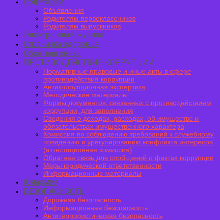
Родителям
Объявления
Родителям первоклассников
Родителям выпускников
Электронный журнал
Страничка здоровья
Обратная связь
ПРОТИВОДЕЙСТВИЕ КОРРУПЦИИ
Нормативные правовые и иные акты в сфере
противодействия коррупции
Антикоррупционная экспертиза
Методические материалы
Формы документов, связанных с противодействием
коррупции, для заполнения
Сведения о доходах, расходах, об имуществе и
обязательствах имущественного характера
Комиссия по соблюдению требований к служебному
поведению и урегулированию конфликта интересов
(аттестационная комиссия)
Обратная связь для сообщений о фактах коррупции
Меры юридической ответственности
Информационные материалы
Юнармия
БЕЗОПАСНОСТЬ
Дорожная безопасность
Информационная безопасность
Антитеррористическая безопасность