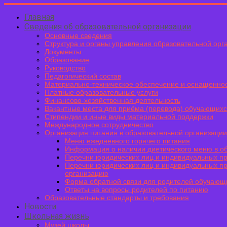
Главная
Сведения об образовательной организации
Основные сведения
Структура и органы управления образовательной орг
Документы
Образование
Руководство
Педагогический состав
Материально-техническое обеспечение и оснащеннос
Платные образовательные услуги
Финансово-хозяйственная деятельность
Вакантные места для приёма (перевода) обучающих
Стипендии и иные виды материальной поддержки
Международное сотрудничество
Организация питания в образовательной организации
Меню ежедневного горячего питания
Информация о наличии диетического меню в о
Перечни юридических лиц и индивидуальных пр
Перечни юридических лиц и индивидуальных п
организацию
Форма обратной связи для родителей обучающ
Ответы на вопросы родителей по питанию
Образовательные стандарты и требования
Новости
Школьная жизнь
Музей школы