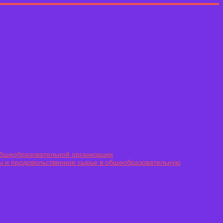
общеобразовательной организации
ы и продовольственное сырье в общеобразовательную