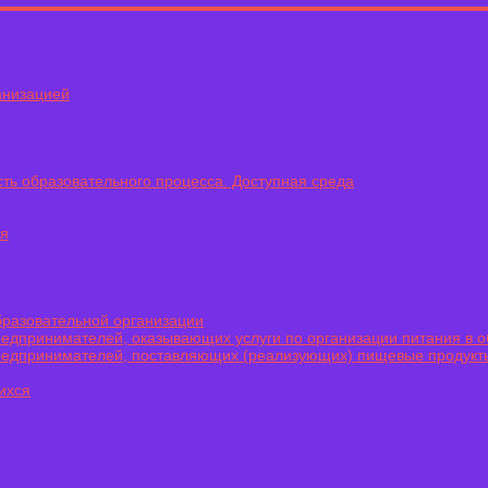
анизацией
ть образовательного процесса. Доступная среда
ся
бразовательной организации
едпринимателей, оказывающих услуги по организации питания в 
редпринимателей, поставляющих (реализующих) пищевые продукт
ихся