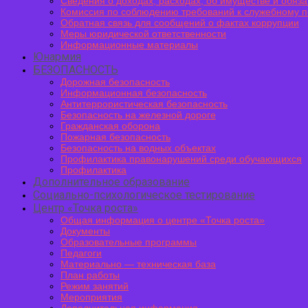
Сведения о доходах, расходах, об имуществе и обяз
Комиссия по соблюдению требований к служебному п
Обратная связь для сообщений о фактах коррупции
Меры юридической ответственности
Информационные материалы
Юнармия
БЕЗОПАСНОСТЬ
Дорожная безопасность
Информационная безопасность
Антитеррористическая безопасность
Безопасность на железной дороге
Гражданская оборона
Пожарная безопасность
Безопасность на водных объектах
Профилактика правонарушений среди обучающихся
Профилактика
Дополнительное образование
Социально-психологическое тестирование
Центр «Точка роста»
Общая информация о центре «Точка роста»
Документы
Образовательные программы
Педагоги
Материально — техническая база
План работы
Режим занятий
Мероприятия