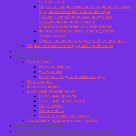
организации
Перечни юридических лиц и индивидуальных
предпринимателей, поставляющих
(реализующих) пищевые продукты и
продовольственное сырье в
общеобразовательную организацию
Форма обратной связи для родителей
обучающихся
Ответы на вопросы родителей по питанию
Образовательные стандарты и требования
Новости
Школьная жизнь
Музей школы
История школы
Выпускники
Ветераны педагогического труда
Фотогалерея
Школьное видео
Школьные объединения
Школьные проекты
Школьный пресс-центр
Совет музея
Юнармейцы
Совет старшеклассников
Социально-педагогическая служба
Методическая работа
Итоговое собеседование по русскому языку