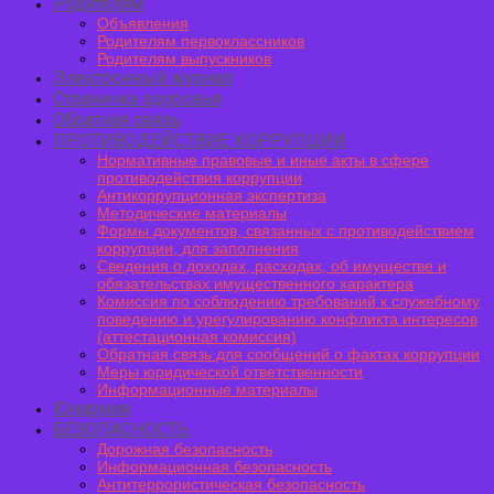
Родителям
Объявления
Родителям первоклассников
Родителям выпускников
Электронный журнал
Страничка здоровья
Обратная связь
ПРОТИВОДЕЙСТВИЕ КОРРУПЦИИ
Нормативные правовые и иные акты в сфере
противодействия коррупции
Антикоррупционная экспертиза
Методические материалы
Формы документов, связанных с противодействием
коррупции, для заполнения
Сведения о доходах, расходах, об имуществе и
обязательствах имущественного характера
Комиссия по соблюдению требований к служебному
поведению и урегулированию конфликта интересов
(аттестационная комиссия)
Обратная связь для сообщений о фактах коррупции
Меры юридической ответственности
Информационные материалы
Юнармия
БЕЗОПАСНОСТЬ
Дорожная безопасность
Информационная безопасность
Антитеррористическая безопасность